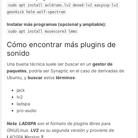
sudo apt install avldrums.lv2 dexed-lv2 easyssp-lv2 
geonkick helm wolf-spectrum
Instalar más programas (opcional y ampliable):
sudo apt install musescore3 lmms
Cómo encontrar más plugins de
sonido
Una buena técnica suele ser buscar en un
gestor de
paquetes
, podría ser Synaptic en el caso de derivadas de
Ubuntu, y
buscar
estos
términos
:
jack
lv2
ladspa
pro-audio
Nota
:
LADSPA
son el formato de plugins libres para
GNU/Linux.
LV2
es su segunda versión y proviene de
L
ADSPA
V
ersion
2
.