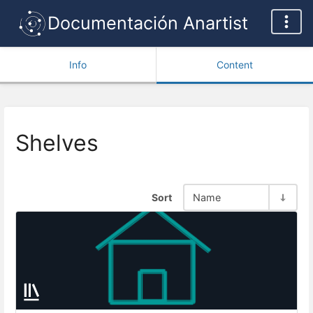
Documentación Anartist
Info
Content
Shelves
Sort
Name