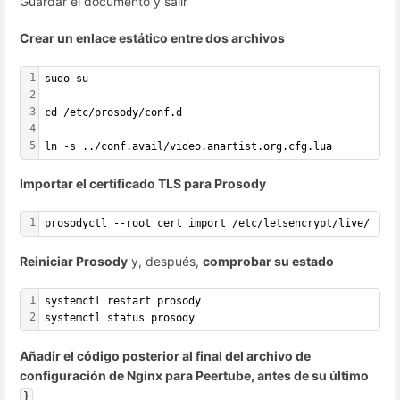
Guardar el documento y salir
Crear un enlace estático entre dos archivos
1
sudo su -
2
3
cd /etc/prosody/conf.d
4
5
ln -s ../conf.avail/video.anartist.org.cfg.lua
Importar el certificado TLS para Prosody
1
prosodyctl --root cert import /etc/letsencrypt/live/
Reiniciar Prosody
y, después,
comprobar su estado
1
systemctl restart prosody
2
systemctl status prosody
Añadir el código posterior al final del archivo de
configuración de Nginx para Peertube, antes de su último
}