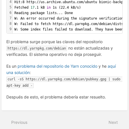
4
Hit:8 http://us.archive.ubuntu.com/ubuntu bionic-backpor
5
Fetched 
17
.1 kB 
in
 1s (22.4 kB/s)                 
6
Reading package lists... Done
7
W: An error occurred during the signature verification. 
8
W: Failed to fetch https://dl.yarnpkg.com/debian/dists/s
9
W: Some index files failed to download. They have been i
El problema surge porque las claves del repositorio
no están actualizadas y
https://dl.yarnpkg.com/debian
verificadas. El sistema operativo no deja proseguir.
Es un
problema del repositorio de Yarn conocido
y he
aquí
una solución
:
curl -sS https://dl.yarnpkg.com/debian/pubkey.gpg | sudo 
apt-key add -
Después de esto, el problema debería estar resuelto.
Previous
Next