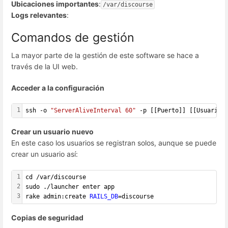
Ubicaciones importantes
:
/var/discourse
Logs relevantes
:
Comandos de gestión
La mayor parte de la gestión de este software se hace a
través de la UI web.
Acceder a la configuración
1
ssh -o 
"ServerAliveInterval 60"
 -p [[Puerto]] [[Usuario]
Crear un usuario nuevo
En este caso los usuarios se registran solos, aunque se puede
crear un usuario así:
1
cd /var/discourse
2
sudo ./launcher enter app
3
rake admin:create 
RAILS_DB
=discourse
Copias de seguridad